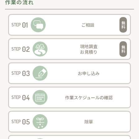
作業の流れ
01
ご相談
STEP
現地調査
02
STEP
お見積り
03
お申し込み
STEP
04
作業スケジュールの確認
STEP
05
除草
STEP