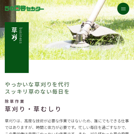
草刈り
business
うの園芸センターについて
業務紹介
施工例
やっかいな草刈りを代行
お客さまの声
スッキリ草のない毎日を
053-448-0315
除草作業
草刈り・
草むしり
お問合せ
草刈りは、高度な技術が必要な作業ではないため、誰にでもできる仕事
ではありますが、時間と体力が必要です。忙しい毎日を過ごすなかで、
この重労働は非常にやっかいな作業です。また、刈り終わった草の廃棄