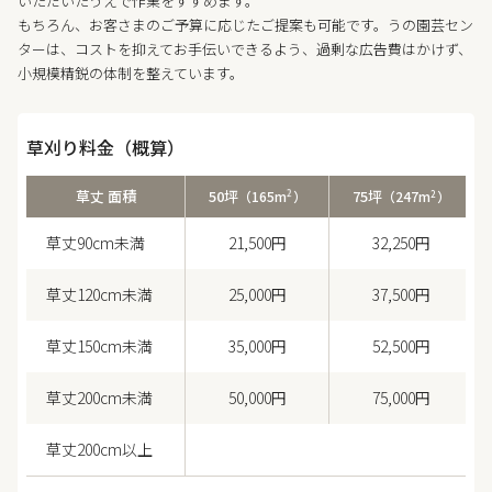
いただいたうえで作業をすすめます。
もちろん、お客さまのご予算に応じたご提案も可能です。うの園芸セン
ターは、コストを抑えてお手伝いできるよう、過剰な広告費はかけず、
小規模精鋭の体制を整えています。
草刈り料金（概算）
草丈 面積
50坪
75坪
2
2
（165m
）
（247m
）
草丈90cm未満
21,500円
32,250円
草丈120cm未満
25,000円
37,500円
草丈150cm未満
35,000円
52,500円
草丈200cm未満
50,000円
75,000円
草丈200cm以上