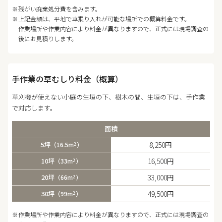
残がい廃棄処分費を含みます。
上記金額は、平地で車乗り入れが可能な場所での概算料金です。
作業場所や作業内容により料金が異なりますので、正式には現場調査の
後にお見積りします。
手作業の草むしり料金（概算）
草刈機が使えない小庭の生垣の下、樹木の間、生垣の下は、手作業
で対応します。
面積
5坪
8,250円
（16.5m
）
2
10坪
16,500円
（33m
）
2
20坪
33,000円
（66m
）
2
30坪
49,500円
（99m
）
2
作業場所や作業内容により料金が異なりますので、正式には現場調査の