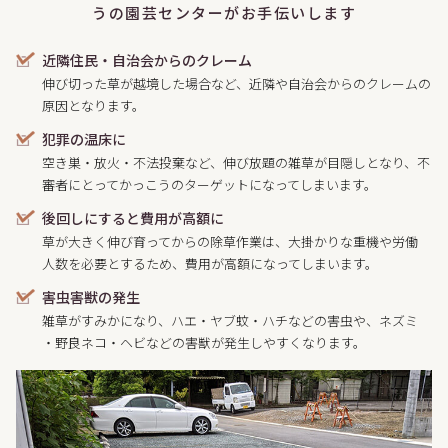
うの園芸センターがお手伝いします
近隣住民・自治会からのクレーム
伸び切った草が越境した場合など、近隣や自治会からのクレームの
原因となります。
犯罪の温床に
空き巣・放火・不法投棄など、伸び放題の雑草が目隠しとなり、不
審者にとってかっこうのターゲットになってしまいます。
後回しにすると費用が高額に
草が大きく伸び育ってからの除草作業は、大掛かりな重機や労働
人数を必要とするため、費用が高額になってしまいます。
害虫害獣の発生
雑草がすみかになり、ハエ・ヤブ蚊・ハチなどの害虫や、ネズミ
・野良ネコ・ヘビなどの害獣が発生しやすくなります。